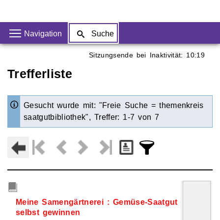
Navigation
Suche
Sitzungsende bei Inaktivität:
10:19
Aktuelle Seite:
Trefferliste
Gesucht wurde mit: "Freie Suche = themenkreis
saatgutbibliothek", Treffer: 1-7 von 7
Zurück
Vollanzeige
1
Meine Samengärtnerei : Gemüse-Saatgut
selbst gewinnen